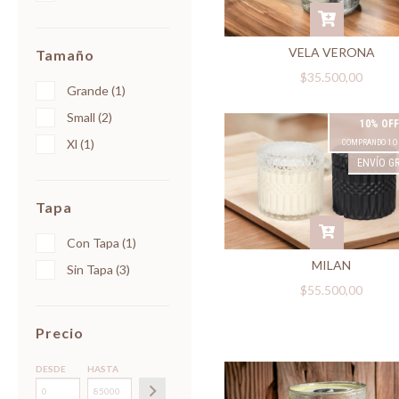
VELA VERONA
Tamaño
$35.500,00
Grande (1)
Small (2)
10% OFF
Xl (1)
COMPRANDO 1 O
ENVÍO GR
Tapa
Con Tapa (1)
MILAN
Sin Tapa (3)
$55.500,00
Precio
DESDE
HASTA