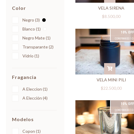
Color
VELA SIRENA
$8.500,00
Negro (3)
Blanco (1)
10% OFF
Negro Mate (1)
COMPRANDO 1 O
Transparante (2)
Vidrio (1)
Fragancia
VELA MINI PILI
$22.500,00
A Eleccion (1)
A Elección (4)
10% OFF
COMPRANDO 1 O
Modelos
Copon (1)