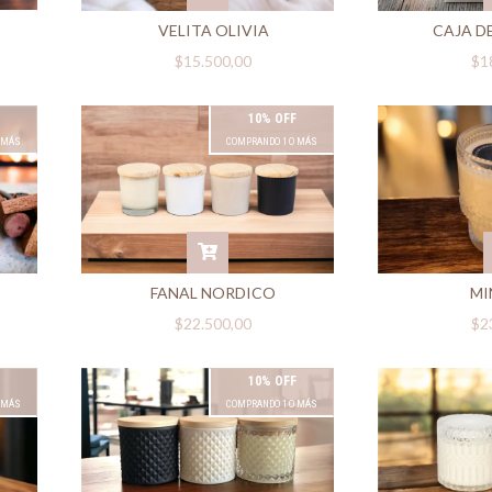
VELITA OLIVIA
CAJA D
$15.500,00
$1
10% OFF
 MÁS
COMPRANDO 1 O MÁS
FANAL NORDICO
MI
$22.500,00
$2
10% OFF
 MÁS
COMPRANDO 1 O MÁS