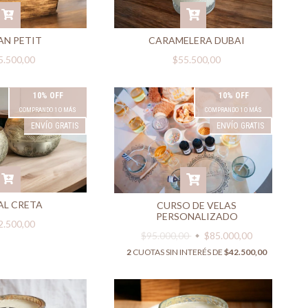
AN PETIT
CARAMELERA DUBAI
5.500,00
$55.500,00
10% OFF
10% OFF
COMPRANDO 1 O MÁS
COMPRANDO 1 O MÁS
ENVÍO GRATIS
ENVÍO GRATIS
AL CRETA
CURSO DE VELAS
PERSONALIZADO
2.500,00
$95.000,00
$85.000,00
2
CUOTAS SIN INTERÉS DE
$42.500,00