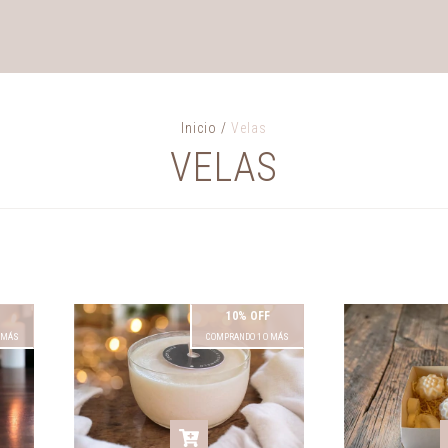
Inicio
/
Velas
VELAS
10% OFF
 MÁS
COMPRANDO 1 O MÁS