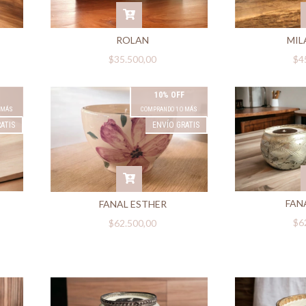
ROLAN
MIL
$35.500,00
$4
10% OFF
 MÁS
COMPRANDO 1 O MÁS
ATIS
ENVÍO GRATIS
FAN
FANAL ESTHER
$6
$62.500,00