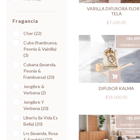
VARILLA DIFUSORA FLOR
TELA
Fragancia
$7.200,00
Cher (22)
10% OFF
Cuba (frambuesa,
COMPRANDO 1 O
Peonia & Vainilla)
(3)
Cubana (lavanda,
Peonia &
Frambuesa) (20)
Jengibre &
DIFUSOR KALMA
Verbena (2)
$38.000,00
Jengibre Y
Verbena (20)
Liberty (la Vida Es
10% OFF
Bella) (20)
COMPRANDO 1 O
ENVÍO GR
Lrs (lavanda, Rosa
& Sandalo) (22)