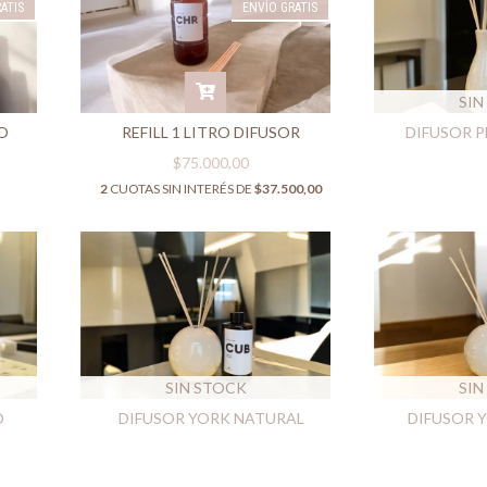
ATIS
ENVÍO GRATIS
SIN
IO
REFILL 1 LITRO DIFUSOR
DIFUSOR P
$75.000,00
2
CUOTAS SIN INTERÉS DE
$37.500,00
SIN STOCK
SIN
O
DIFUSOR YORK NATURAL
DIFUSOR 