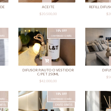
 DE
ACEITE
REFILL DIFU
$20.500,00
$2
10% OFF
 MÁS
COMPRANDO 1 O MÁS
DIFUSOR P/AUTO O VESTIDOR
DIFU
C/PET 250ML
$5
$42.000,00
10% OFF
 MÁS
COMPRANDO 1 O MÁS
ATIS
ENVÍO GRATIS