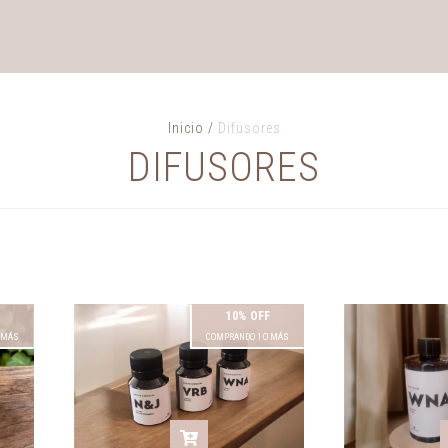
Inicio
/
Difusores
DIFUSORES
10% OFF
 MÁS
COMPRANDO 1 O MÁS