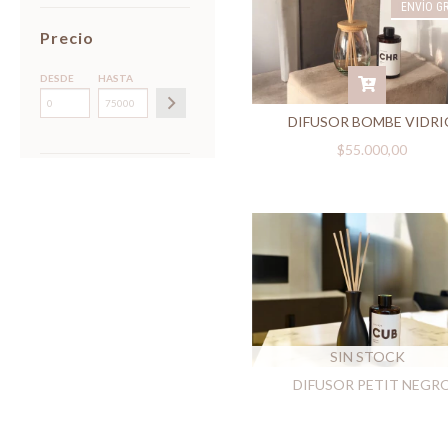
ENVÍO GR
Precio
DESDE
HASTA
DIFUSOR BOMBE VIDR
$55.000,00
SIN STOCK
DIFUSOR PETIT NEGR