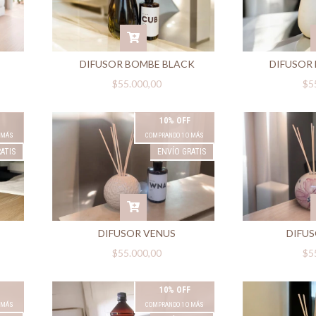
DIFUSOR BOMBE BLACK
DIFUSOR
$55.000,00
$5
10% OFF
 MÁS
COMPRANDO 1 O MÁS
ATIS
ENVÍO GRATIS
DIFUSOR VENUS
DIFUS
$55.000,00
$5
10% OFF
 MÁS
COMPRANDO 1 O MÁS