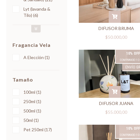
Lyt (lavanda &
Tilo) (6)
DIFUSOR BRUMA
$50.000,00
Fragancia Vela
10% OFF
A Elección (1)
COMPRANDO 1 O
ENVÍO GR
Tamaño
100ml (1)
250ml (1)
DIFUSOR JUANA
500ml (1)
$55.000,00
50ml (1)
10% OFF
Pet 250ml (17)
COMPRANDO 1 O