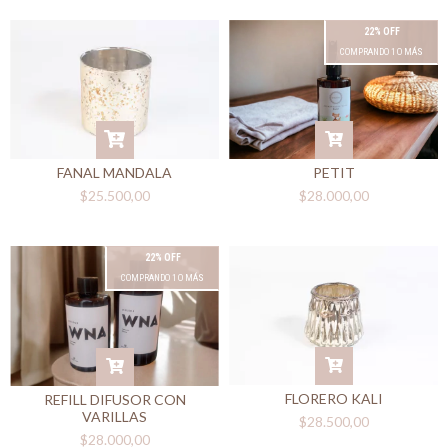
22% OFF
COMPRANDO 1 O MÁS
FANAL MANDALA
PETIT
$25.500,00
$28.000,00
22% OFF
COMPRANDO 1 O MÁS
FLORERO KALI
REFILL DIFUSOR CON
VARILLAS
$28.500,00
$28.000,00