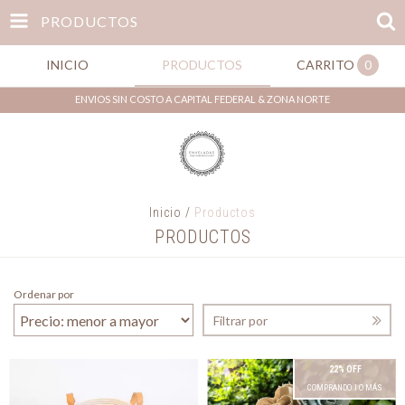
PRODUCTOS
INICIO
PRODUCTOS
CARRITO
0
ENVIOS SIN COSTO A CAPITAL FEDERAL & ZONA NORTE
Inicio
/
Productos
PRODUCTOS
Ordenar por
Filtrar por
22% OFF
COMPRANDO 1 O MÁS