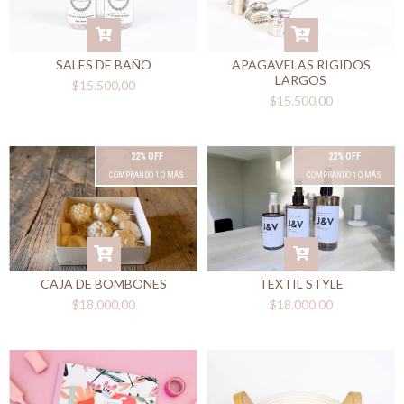
SALES DE BAÑO
APAGAVELAS RIGIDOS
LARGOS
$15.500,00
$15.500,00
22% OFF
22% OFF
COMPRANDO 1 O MÁS
COMPRANDO 1 O MÁS
CAJA DE BOMBONES
TEXTIL STYLE
$18.000,00
$18.000,00