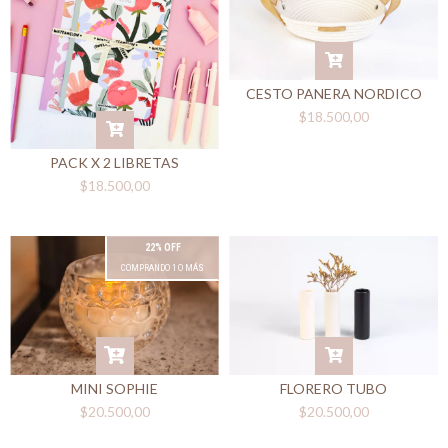
CESTO PANERA NORDICO
$18.500,00
PACK X 2 LIBRETAS
$18.500,00
22% OFF
COMPRANDO 1 O MÁS
FLORERO TUBO
MINI SOPHIE
$20.500,00
$20.500,00