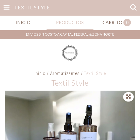
TEXTIL STYLE
INICIO
PRODUCTOS
CARRITO
0
ENVIOS SIN COSTO A CAPITAL FEDERAL & ZONA NORTE
Inicio
/
Aromatizantes
/
Textil Style
Textil Style